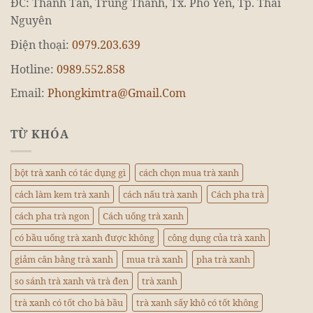
ĐC: Thanh Tân, Trung Thành, Tx. Phổ Yên, Tp. Thái
Nguyên
Điện thoại:
0979.203.639
Hotline:
0989.552.858
Email:
Phongkimtra@Gmail.Com
TỪ KHÓA
bột trà xanh có tác dụng gì
cách chọn mua trà xanh
cách làm kem trà xanh
cách nấu trà xanh
Cách pha trà
cách pha trà ngon
Cách uống trà xanh
có bầu uống trà xanh được không
công dụng của trà xanh
giảm cân bằng trà xanh
mua trà xanh
pha trà xanh
so sánh trà xanh và trà đen
trà xanh
trà xanh có tốt cho bà bầu
trà xanh sấy khô có tốt không