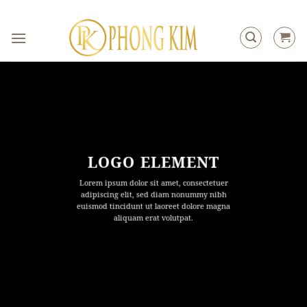
Skip
to
content
LOGO ELEMENT
Lorem ipsum dolor sit amet, consectetuer
adipiscing elit, sed diam nonummy nibh
euismod tincidunt ut laoreet dolore magna
aliquam erat volutpat.