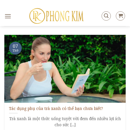
Skip
to
content
07
Th9
Tác dụng phụ của trà xanh có thể bạn chưa biết?
Trà xanh là một thức uống tuyệt vời đem đến nhiều lợi ích
cho sức [...]