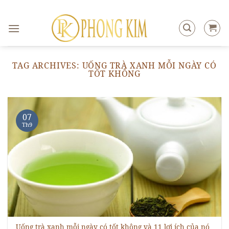
Skip
to
content
TAG ARCHIVES:
UỐNG TRÀ XANH MỖI NGÀY CÓ
TỐT KHÔNG
07
Th9
Uống trà xanh mỗi ngày có tốt không và 11 lợi ích của nó